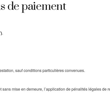
ons de paiement
T)
.
restation, sauf conditions particulières convenues.
et sans mise en demeure, l’application de pénalités légales de r